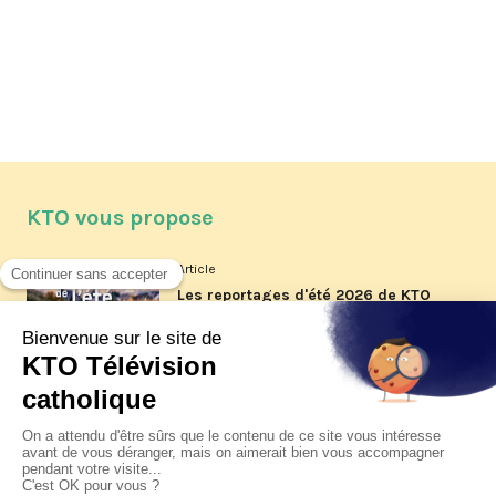
KTO vous propose
Article
Les reportages d'été 2026 de KTO
Article
La visite pastorale du pape Léon
XIV à Assise à suivre sur KTO le
jeudi 6 août
Article