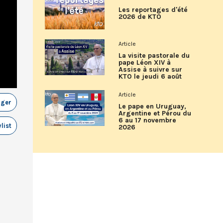
Les reportages d'été
2026 de KTO
Article
La visite pastorale du
pape Léon XIV à
Assise à suivre sur
KTO le jeudi 6 août
Article
ager
Le pape en Uruguay,
Argentine et Pérou du
6 au 17 novembre
list
2026