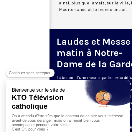
ainsi, plus que jamais, sur la ville,
Méditerranée et le monde entier.
Laudes et Messe
matin à Notre-
Dame de la Gard
Le besoin d’une messe quotidienne diff
la télévision a été exprimé d’une manièr
encore plus forte pendant le confinem
dans de nombreux pays francophones 
maintient depuis la reprise. KTO retran
en direct de la basilique Notre-Dame de 
Garde, à Marseille, les laudes et la mess
Le lundi à 7h25, la messe
Du mardi au samedi à 7h25, messe avec l