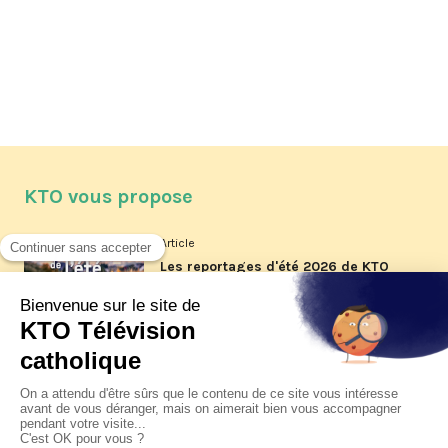
KTO vous propose
Article
Les reportages d'été 2026 de KTO
Article
La visite pastorale du pape Léon
XIV à Assise à suivre sur KTO le
jeudi 6 août
Article