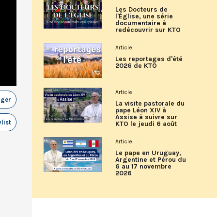
Les Docteurs de
l'Église, une série
documentaire à
redécouvrir sur KTO
Article
Les reportages d'été
2026 de KTO
Article
ager
La visite pastorale du
pape Léon XIV à
Assise à suivre sur
list
KTO le jeudi 6 août
Article
Le pape en Uruguay,
Argentine et Pérou du
6 au 17 novembre
2026