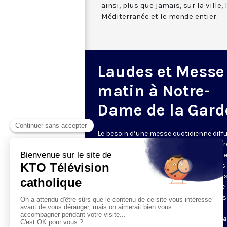
ainsi, plus que jamais, sur la ville,
Méditerranée et le monde entier.
Laudes et Messe
matin à Notre-
Dame de la Gard
Le besoin d’une messe quotidienne diff
la télévision a été exprimé d’une manièr
encore plus forte pendant le confinem
dans de nombreux pays francophones 
maintient depuis la reprise. KTO retran
en direct de la basilique Notre-Dame de 
Garde, à Marseille, les laudes et la mess
Le lundi à 7h25, la messe
Du mardi au samedi à 7h25, messe avec l