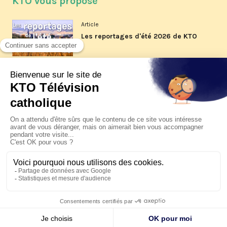
KTO vous propose
Article
Les reportages d'été 2026 de KTO
Article
La visite pastorale du pape Léon
XIV à Assise à suivre sur KTO le
jeudi 6 août
Article
Le pape en Uruguay, Argentine et
Pérou du 6 au 17 novembre 2026
© KTO 2026 —
Contact
—
Mentions légales