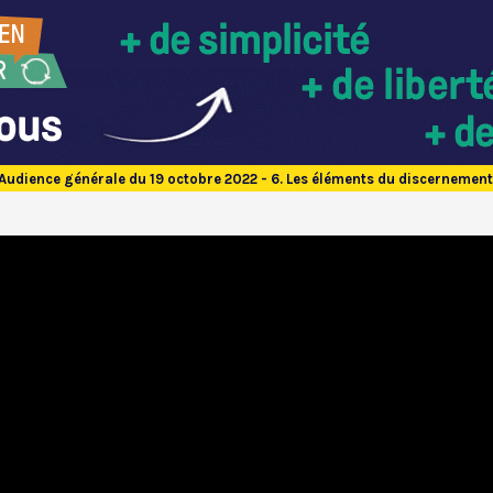
Audience générale du 19 octobre 2022 - 6. Les éléments du discernement -