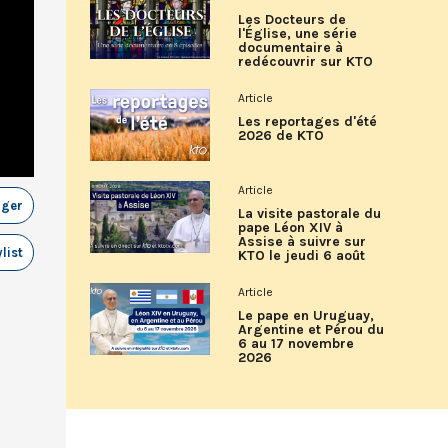
Les Docteurs de
l'Église, une série
documentaire à
redécouvrir sur KTO
Article
Les reportages d'été
2026 de KTO
Article
ager
La visite pastorale du
pape Léon XIV à
Assise à suivre sur
list
KTO le jeudi 6 août
Article
Le pape en Uruguay,
Argentine et Pérou du
6 au 17 novembre
2026