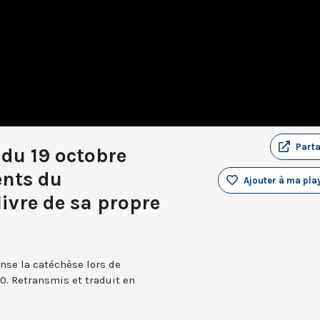
Part
du 19 octobre
ents du
Ajouter à ma play
livre de sa propre
nse la catéchèse lors de
0. Retransmis et traduit en