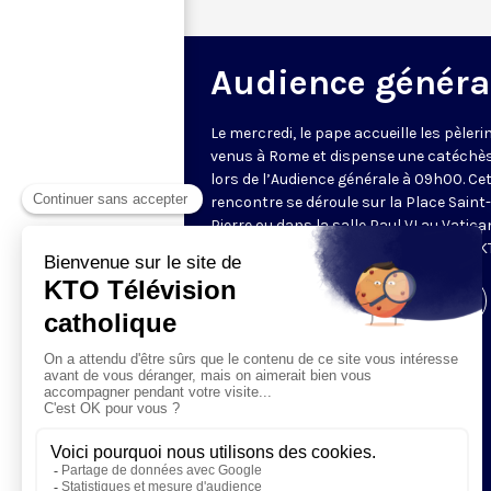
Audience généra
Le mercredi, le pape accueille les pèleri
venus à Rome et dispense une catéchè
lors de l’Audience générale à 09h00. Ce
rencontre se déroule sur la Place Saint-
Pierre ou dans la salle Paul VI au Vatica
Retransmise et traduite en direct par K
Visiter la page de l'émission