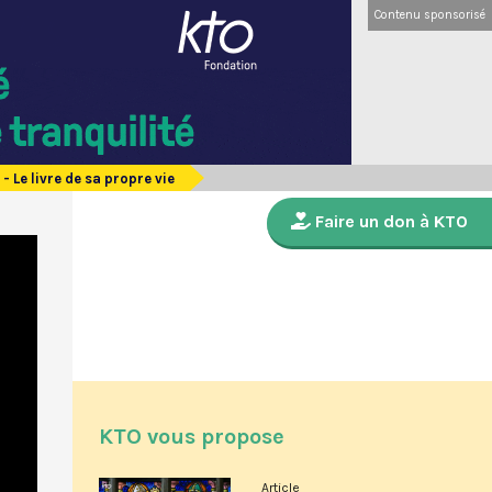
Contenu sponsorisé
 Le livre de sa propre vie
Faire un don à KTO
KTO vous propose
Article