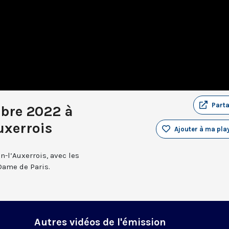
Part
bre 2022 à
uxerrois
Ajouter à ma play
n-l’Auxerrois, avec les
Dame de Paris.
Autres vidéos de l'émission