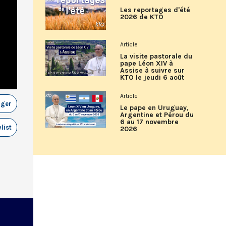
Les reportages d'été
2026 de KTO
Article
La visite pastorale du
pape Léon XIV à
Assise à suivre sur
KTO le jeudi 6 août
Article
ager
Le pape en Uruguay,
Argentine et Pérou du
6 au 17 novembre
list
2026