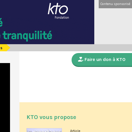
Contenu sponsorisé
is
Faire un don à KTO
KTO vous propose
Article