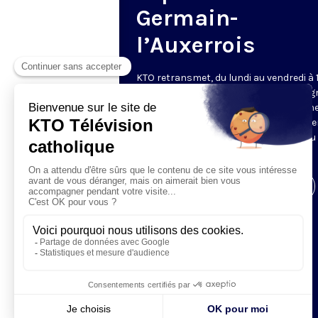
Germain-
l’Auxerrois
KTO retransmet, du lundi au vendredi à 
les vêpres en direct de Saint-Germain g
une technologie innovante : un système
captation multicaméra en direct total
automatisé, qui offre une réalisation au
près de la célébration.
Visiter la page de l'émission