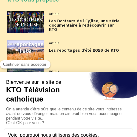
Article
Les Docteurs de l'Église, une série
documentaire à redécouvrir sur
KTO
Article
Les reportages d'été 2026 de KTO
Article
La visite pastorale du pape Léon
XIV à Assise à suivre sur KTO le
jeudi 6 août
Article
Le pape en Uruguay, Argentine et
Pérou du 6 au 17 novembre 2026