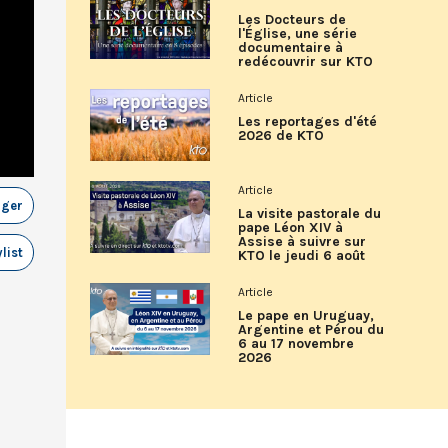
Les Docteurs de
l'Église, une série
documentaire à
redécouvrir sur KTO
Article
Les reportages d'été
2026 de KTO
Article
ager
La visite pastorale du
pape Léon XIV à
Assise à suivre sur
list
KTO le jeudi 6 août
Article
Le pape en Uruguay,
Argentine et Pérou du
6 au 17 novembre
2026