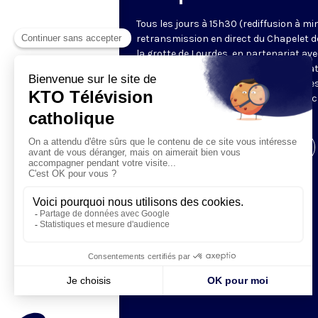
Tous les jours à 15h30 (rediffusion à min
retransmission en direct du Chapelet d
la grotte de Lourdes, en partenariat ave
Sanctuaires. Chaque jour, l'une des qua
méditations des mystères du Rosaire e
proposée en communion de prière avec
pèlerins à Lourdes.
Visiter la page de l'émission