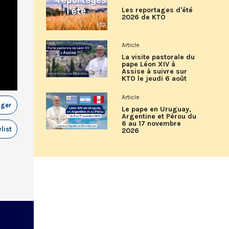
Les reportages d'été
2026 de KTO
Article
La visite pastorale du
pape Léon XIV à
Assise à suivre sur
KTO le jeudi 6 août
Article
ager
Le pape en Uruguay,
Argentine et Pérou du
6 au 17 novembre
list
2026