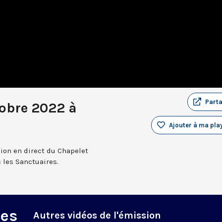
Part
tobre 2022 à
Ajouter à ma play
sion en direct du Chapelet
 les Sanctuaires.
des
Autres vidéos de l'émission