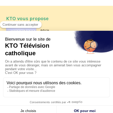
KTO vous propose
Article
Les reportages d'été 2026 de KTO
Article
La visite pastorale du pape Léon
XIV à Assise à suivre sur KTO le
jeudi 6 août
Article
Le pape en Uruguay, Argentine et
Pérou du 6 au 17 novembre 2026
© KTO 2026 —
Contact
—
Mentions légales