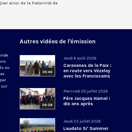
ner ainsi de la fraternité de
Autres vidéos de l'émission
onde.
Jeudi 6 août 2026
iens
Caravanes de la Paix :
ts ou
en route vers Vézelay
05:46
nes
avec les Franciscains
 par
 sur
Mercredi 29 juillet 2026
Père Jacques Hamel :
dix ans après
06:28
Jeudi 23 juillet 2026
Laudato Si’ Summer