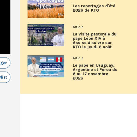
Les reportages d'été
2026 de KTO
Article
La visite pastorale du
pape Léon XIV à
Assise à suivre sur
KTO le jeudi 6 août
Article
ager
Le pape en Uruguay,
Argentine et Pérou du
6 au 17 novembre
list
2026