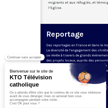
migrants et aux réfugiés, et témoig
l’Eglise.
Reportage
Des reportages en France et dans le m
La diversité de l’engagement des chrét
se révèle à travers de grands évènemen
des projets locaux, auprès des person
fragiles, au service du Bien commun ou
l’évangélisation. Un regard d’espérance
le monde.
Visiter la page de l'émission