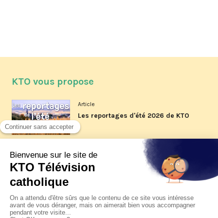
KTO vous propose
Article
Les reportages d'été 2026 de KTO
Article
La visite pastorale du pape Léon
XIV à Assise à suivre sur KTO le
jeudi 6 août
Article
Le pape en Uruguay, Argentine et
Pérou du 6 au 17 novembre 2026