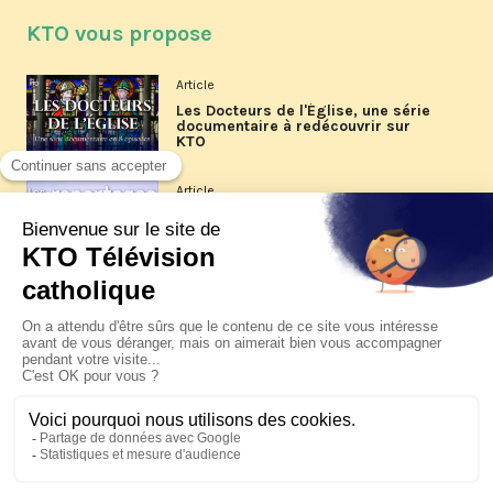
KTO vous propose
Article
Les Docteurs de l'Église, une série
documentaire à redécouvrir sur
KTO
Article
Les reportages d'été 2026 de KTO
Article
La visite pastorale du pape Léon
XIV à Assise à suivre sur KTO le
jeudi 6 août
Article
Le pape en Uruguay, Argentine et
Pérou du 6 au 17 novembre 2026