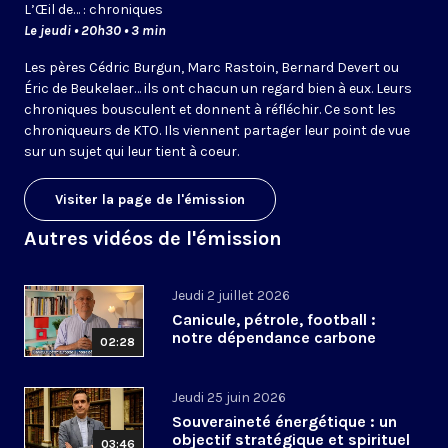
L’
Œil
de… : chroniques
Le jeudi • 20h30 • 3 min
Les pères Cédric Burgun, Marc Rastoin, Bernard Devert ou
Éric de Beukelaer… ils ont chacun un regard bien à eux. Leurs
chroniques bousculent et donnent à réfléchir. Ce sont les
chroniqueurs de KTO. Ils viennent partager leur point de vue
sur un sujet qui leur tient à coeur.
Visiter la page de l'émission
Autres vidéos de l'émission
Jeudi 2 juillet 2026
Canicule, pétrole, football :
notre dépendance carbone
02:28
Jeudi 25 juin 2026
Souveraineté énergétique : un
objectif stratégique et spirituel
03:46