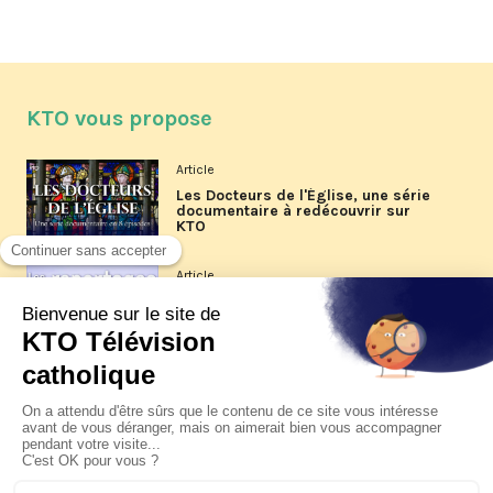
KTO vous propose
Article
Les Docteurs de l'Église, une série
documentaire à redécouvrir sur
KTO
Article
Les reportages d'été 2026 de KTO
Article
La visite pastorale du pape Léon
XIV à Assise à suivre sur KTO le
jeudi 6 août
Article