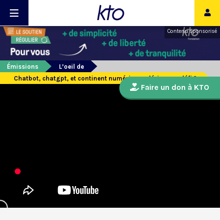
Contenu sponsorisé
Émissions
L’oeil de
Chatbot, chatgpt, et continent numérique : dérives ou défi ?
Faire un don à KTO