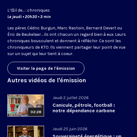
L’
Œil
de… : chroniques
Le jeudi • 20h30 • 3 min
Les pères Cédric Burgun, Marc Rastoin, Bernard Devert ou
Éric de Beukelaer… ils ont chacun un regard bien à eux. Leurs
chroniques bousculent et donnent à réfléchir. Ce sont les
chroniqueurs de KTO. Ils viennent partager leur point de vue
sur un sujet qui leur tient à coeur.
Visiter la page de l'émission
Autres vidéos de l'émission
Jeudi 2 juillet 2026
Canicule, pétrole, football :
notre dépendance carbone
02:28
Jeudi 25 juin 2026
Souveraineté énergétique : un