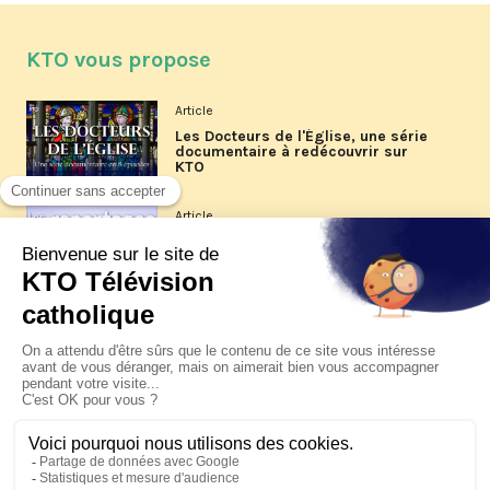
KTO vous propose
Article
Les Docteurs de l'Église, une série
documentaire à redécouvrir sur
KTO
Article
Les reportages d'été 2026 de KTO
Article
La visite pastorale du pape Léon
XIV à Assise à suivre sur KTO le
jeudi 6 août
Article
Le pape en Uruguay, Argentine et
Pérou du 6 au 17 novembre 2026