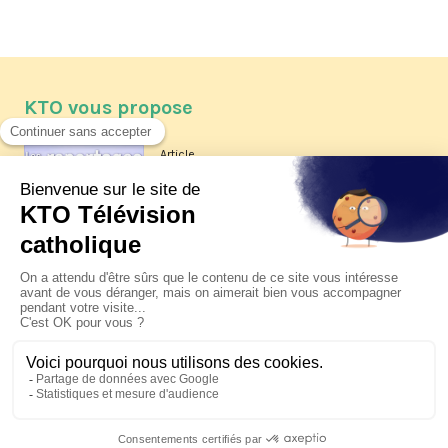
KTO vous propose
Article
Les reportages d'été 2026 de KTO
Article
La visite pastorale du pape Léon
XIV à Assise à suivre sur KTO le
jeudi 6 août
Article
Le pape en Uruguay, Argentine et
Pérou du 6 au 17 novembre 2026