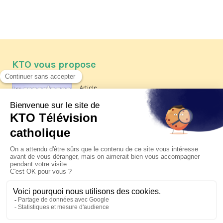
KTO vous propose
Article
Les reportages d'été 2026 de KTO
Article
La visite pastorale du pape Léon
XIV à Assise à suivre sur KTO le
jeudi 6 août
Article
Le pape en Uruguay, Argentine et
Pérou du 6 au 17 novembre 2026