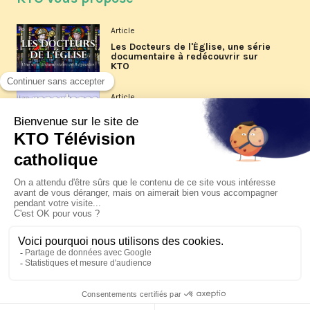
Article
Les Docteurs de l'Église, une série
documentaire à redécouvrir sur
KTO
Article
Les reportages d'été 2026 de KTO
Article
La visite pastorale du pape Léon
XIV à Assise à suivre sur KTO le
jeudi 6 août
Article
Le pape en Uruguay, Argentine et
Pérou du 6 au 17 novembre 2026