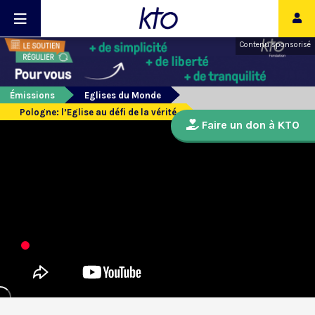
Contenu sponsorisé
Émissions
Eglises du Monde
Pologne: l’Eglise au défi de la vérité
Faire un don à KTO