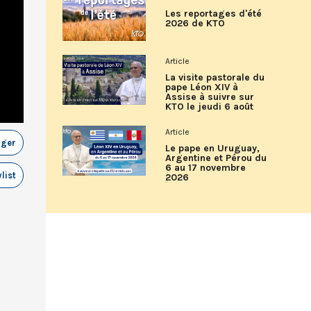
Les reportages d'été
2026 de KTO
Article
La visite pastorale du
pape Léon XIV à
Assise à suivre sur
KTO le jeudi 6 août
Article
ager
Le pape en Uruguay,
Argentine et Pérou du
6 au 17 novembre
list
2026