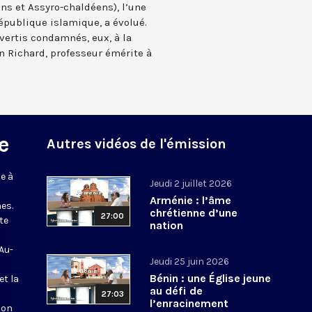
ns et Assyro-chaldéens), l’une
épublique islamique, a évolué.
nvertis condamnés, eux, à la
n Richard, professeur émérite à
e
Autres vidéos de l'émission
e à
Jeudi 2 juillet 2026
Arménie : l’âme
es.
chrétienne d’une
27:00
te
nation
 Au-
Jeudi 25 juin 2026
Bénin : une Église jeune
et la
au défi de
27:03
l’enracinement
ion