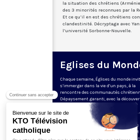
la situation des chrétiens (Arménie
des 3 minorités reconnues par la R
Et ce qu’il en est des chrétiens co
clandestinité. Décryptage avec Yan
l’université Sorbonne-Nouvelle.
Eglises du Mond
Chaque semaine, Églises du monde invit
s’immerger dans la vie d’un pays, à la
rencontre des communautés chrétienn
Dépaysement garanti, avec la découver
des spécificités et du rayonnement de
l’Église catholique ou de ses difficultés.
delà de l’actualité, il s’agit aussi de
comprendre les grands enjeux du pays 
contribution que les chrétiens peuvent
apporter à la société. Présenté par Mar