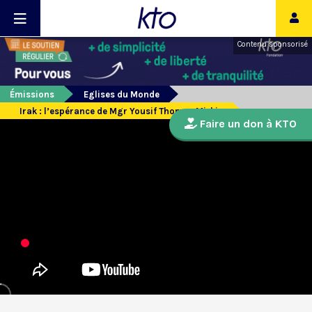
Contenu sponsorisé
Émissions
Eglises du Monde
Irak : l’espérance de Mgr Yousif Thomas Mirkis
Faire un don à KTO