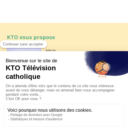
KTO vous propose
Article
Les reportages d'été 2026 de KTO
Article
La visite pastorale du pape Léon
XIV à Assise à suivre sur KTO le
jeudi 6 août
Article
Le pape en Uruguay, Argentine et
Pérou du 6 au 17 novembre 2026