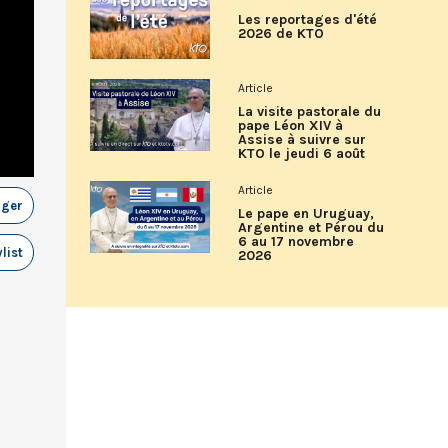
Les reportages d'été
2026 de KTO
Article
La visite pastorale du
pape Léon XIV à
Assise à suivre sur
KTO le jeudi 6 août
Article
ager
Le pape en Uruguay,
Argentine et Pérou du
6 au 17 novembre
list
2026