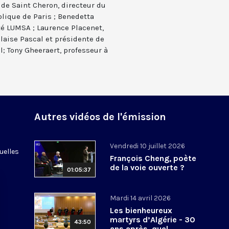
n de Saint Cheron, directeur du
olique de Paris ; Benedetta
té LUMSA ; Laurence Placenet,
Blaise Pascal et présidente de
l; Tony Gheeraert, professeur à
Autres vidéos de l'émission
Vendredi 10 juillet 2026
uelles
François Cheng, poète
de la voie ouverte ?
01:05:37
Mardi 14 avril 2026
Les bienheureux
martyrs d’Algérie - 30
43:50
ans après, quel