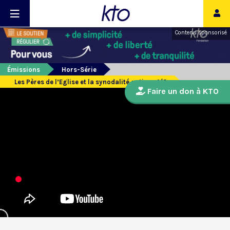
Contenu sponsorisé
Émissions
Hors-Série
Les Pères de l’Eglise et la synodalité antique 1/3
Faire un don à KTO