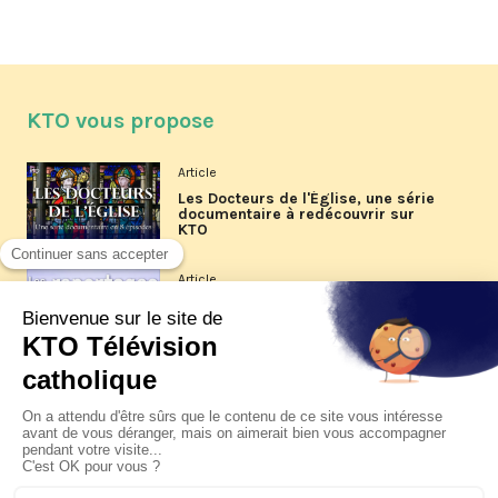
KTO vous propose
Article
Les Docteurs de l'Église, une série
documentaire à redécouvrir sur
KTO
Article
Les reportages d'été 2026 de KTO
Article
La visite pastorale du pape Léon
XIV à Assise à suivre sur KTO le
jeudi 6 août
Article