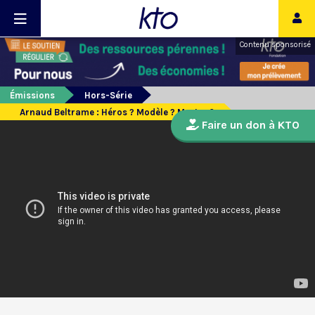
Contenu sponsorisé
Émissions
Hors-Série
Arnaud Beltrame : Héros ? Modèle ? Martyr ?
Faire un don à KTO