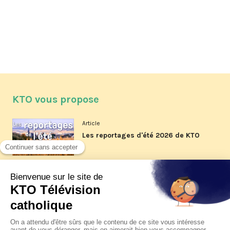
KTO vous propose
Article
Les reportages d'été 2026 de KTO
Article
La visite pastorale du pape Léon
XIV à Assise à suivre sur KTO le
jeudi 6 août
Article