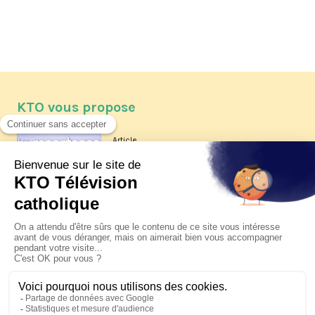
KTO vous propose
Article
Les reportages d'été 2026 de KTO
Article
La visite pastorale du pape Léon
XIV à Assise à suivre sur KTO le
jeudi 6 août
Article
Le pape en Uruguay, Argentine et
Pérou du 6 au 17 novembre 2026