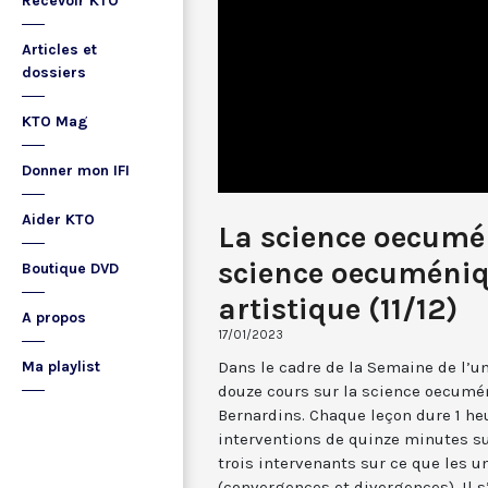
Recevoir KTO
Articles et
dossiers
KTO Mag
Donner mon IFI
Aider KTO
La science oecumé
science oecuméniqu
Boutique DVD
artistique (11/12)
A propos
17/01/2023
Dans le cadre de la Semaine de l’un
Ma playlist
douze cours sur la science oecumé
Bernardins. Chaque leçon dure 1 heu
interventions de quinze minutes su
trois intervenants sur ce que les un
(convergences et divergences). Il s’