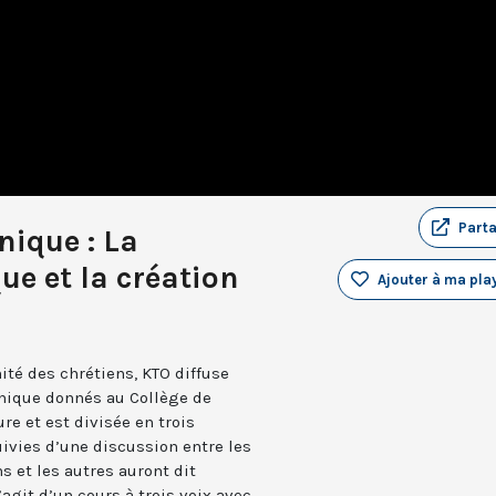
Part
nique : La
e et la création
Ajouter à ma play
ité des chrétiens, KTO diffuse
nique donnés au Collège de
re et est divisée en trois
ivies d’une discussion entre les
s et les autres auront dit
agit d’un cours à trois voix avec