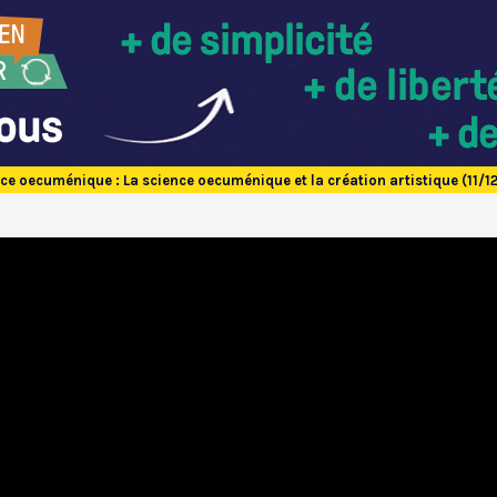
ce oecuménique : La science oecuménique et la création artistique (11/12