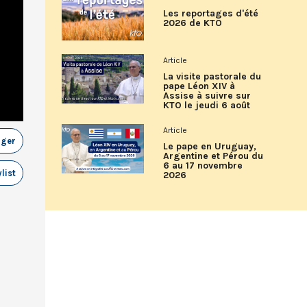
Les reportages d'été
2026 de KTO
Article
La visite pastorale du
pape Léon XIV à
Assise à suivre sur
KTO le jeudi 6 août
Article
ager
Le pape en Uruguay,
Argentine et Pérou du
6 au 17 novembre
list
2026