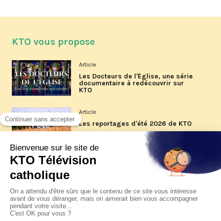
KTO vous propose
Article
Les Docteurs de l'Église, une série
documentaire à redécouvrir sur
KTO
Article
Les reportages d'été 2026 de KTO
Article
La visite pastorale du pape Léon
XIV à Assise à suivre sur KTO le
jeudi 6 août
Article
Le pape en Uruguay, Argentine et