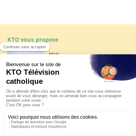
KTO vous propose
Article
Les reportages d'été 2026 de KTO
Article
La visite pastorale du pape Léon
XIV à Assise à suivre sur KTO le
jeudi 6 août
Article
Le pape en Uruguay, Argentine et
Pérou du 6 au 17 novembre 2026