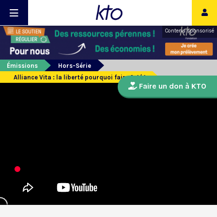
Contenu sponsorisé
Émissions
Hors-Série
Alliance Vita : la liberté pourquoi faire ? 4/4
Faire un don à KTO