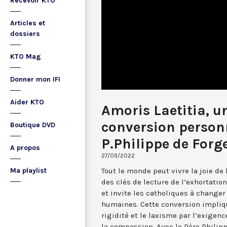
Recevoir KTO
Articles et
dossiers
KTO Mag
Donner mon IFI
Aider KTO
Amoris Laetitia, u
conversion personn
Boutique DVD
P.Philippe de Forg
A propos
27/09/2022
Tout le monde peut vivre la joie de
Ma playlist
des clés de lecture de l’exhortatio
et invite les catholiques à changer
humaines. Cette conversion impliqu
rigidité et le laxisme par l’exigenc
la compassion. Avec le Père Philip