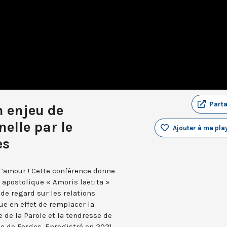
Part
n enjeu de
elle par le
Ajouter à ma play
es
 l’amour ! Cette conférence donne
n apostolique « Amoris laetita »
 de regard sur les relations
e en effet de remplacer la
e de la Parole et la tendresse de
pe de Forges. Enregistré en 2021