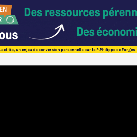
aetitia, un enjeu de conversion personnelle par le P.Philippe de Forges