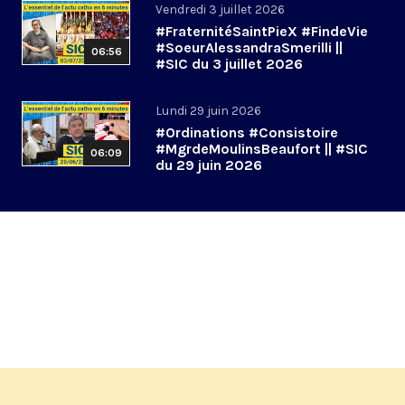
Vendredi 3 juillet 2026
#FraternitéSaintPieX #FindeVie
#SoeurAlessandraSmerilli ||
06:56
#SIC du 3 juillet 2026
Lundi 29 juin 2026
#Ordinations #Consistoire
#MgrdeMoulinsBeaufort || #SIC
06:09
du 29 juin 2026