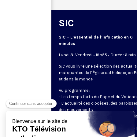
SIC
SIC – L’essentiel de l’info catho en 6
minutes
Lundi & Vendredi • 19h55 • Durée : 6 min
SIC
vous livre une sélection des actuali
marquantes de l’Église catholique, en 
et dans le monde.
Au programme :
- Les temps forts du Pape et du Vatican
- L’actualité des diocèses, des paroisse
des mouvements
- Les initiatives des catholiques engagé
dans le monde
- Les grands événements ecclésiaux et 
enjeux du moment pour la société