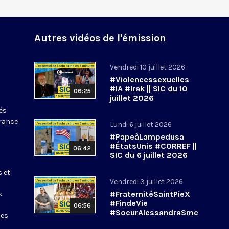
Autres vidéos de l'émission
Vendredi 10 juillet 2026
#Violencessexuelles
#IA #Irak || SIC du 10
06:25
juillet 2026
tés
France
Lundi 6 juillet 2026
#PapeàLampedusa
#ÉtatsUnis #CORREF ||
06:42
SIC du 6 juillet 2026
s et
Vendredi 3 juillet 2026
#FraternitéSaintPieX
s
#FindeVie
06:56
#SoeurAlessandraSme
les
rilli || #SIC du 3 juillet