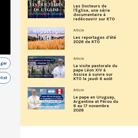
Les Docteurs de
l'Église, une série
documentaire à
redécouvrir sur KTO
Article
Les reportages d'été
2026 de KTO
Article
ager
La visite pastorale du
pape Léon XIV à
Assise à suivre sur
list
KTO le jeudi 6 août
Article
Le pape en Uruguay,
Argentine et Pérou du
6 au 17 novembre
2026