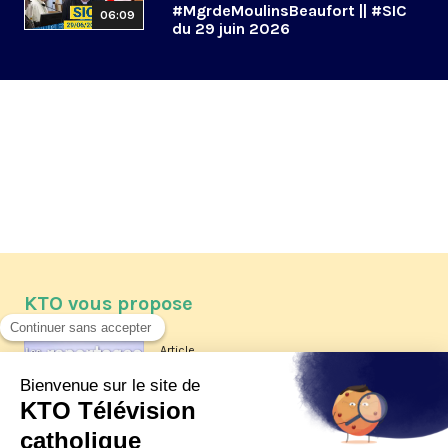
#MgrdeMoulinsBeaufort || #SIC
06:09
du 29 juin 2026
KTO vous propose
Article
Les reportages d'été 2026 de KTO
Article