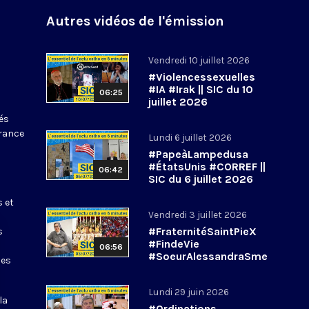
Autres vidéos de l'émission
Vendredi 10 juillet 2026
#Violencessexuelles
#IA #Irak || SIC du 10
06:25
juillet 2026
tés
France
Lundi 6 juillet 2026
#PapeàLampedusa
#ÉtatsUnis #CORREF ||
06:42
SIC du 6 juillet 2026
s et
Vendredi 3 juillet 2026
#FraternitéSaintPieX
s
#FindeVie
06:56
#SoeurAlessandraSme
les
rilli || #SIC du 3 juillet
2026
Lundi 29 juin 2026
la
#Ordinations