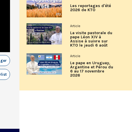
Les reportages d'été
2026 de KTO
Article
La visite pastorale du
pape Léon XIV à
Assise à suivre sur
KTO le jeudi 6 août
Article
ager
Le pape en Uruguay,
Argentine et Pérou du
6 au 17 novembre
list
2026