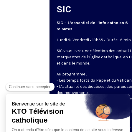
SIC
SIC – L’essentiel de l’info catho en 6
minutes
Lundi & Vendredi • 19h55 • Durée : 6 min
SIC
vous livre une sélection des actuali
marquantes de l’Église catholique, en 
et dans le monde.
Au programme :
- Les temps forts du Pape et du Vatican
- L’actualité des diocèses, des paroisse
des mouvements
- Les initiatives des catholiques engagé
dans le monde
- Les grands événements ecclésiaux et 
enjeux du moment pour la société
Un journal tout en images, préparé par 