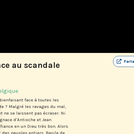
Part
ace au scandale
elgique
ienfaisant face à toutes les
de ? Malgré les ravages du mal,
t ne se laissent pas écraser. Ni
Ignace d'Antioche et Jean
iance en un Dieu très bon. Alors
t des peuples entiers, Basile de