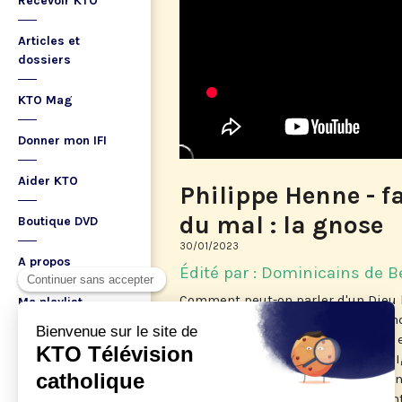
Recevoir KTO
Articles et
dossiers
KTO Mag
Donner mon IFI
Aider KTO
Philippe Henne - f
du mal : la gnose
Boutique DVD
30/01/2023
A propos
Édité par : Dominicains de B
Comment peut-on parler d'un Dieu b
Ma playlist
catastrophes qui accablent le mon
beaucoup résistent, se redressent e
l'exil ni le martyre n'empêchèrent 
Chrysostome de proclamer leur conf
que la peste et la famine frappaien