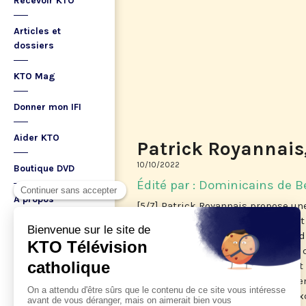
Recevoir KTO
Articles et
dossiers
KTO Mag
Donner mon IFI
Aider KTO
Patrick Royannais, 
10/10/2022
Boutique DVD
Édité par : Dominicains de B
A propos
[5/7] Patrick Royannais propose une
prière, appuyée sur les Écritures et
Ma playlist
ecclésiale. Que faisons-nous quand 
premier, nous a aimés? Réponse à c
n’est pas une demande qui devrait 
fléchir la divinité. Elle ne sert à ri
gratuité, de la grâce. Prier, c’est e