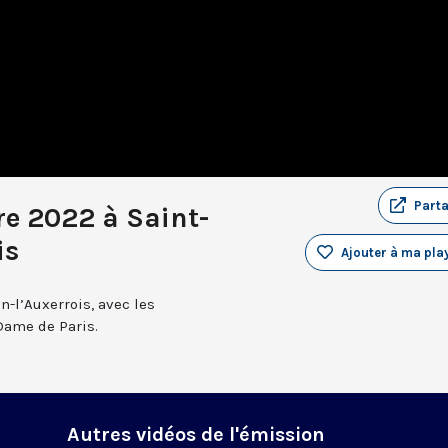
Part
re 2022 à Saint-
is
Ajouter à ma play
n-l’Auxerrois, avec les
Dame de Paris.
Autres vidéos de l'émission