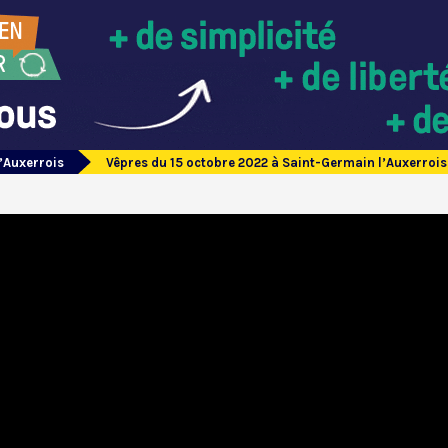
’Auxerrois
Vêpres du 15 octobre 2022 à Saint-Germain l’Auxerrois