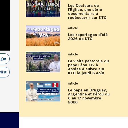
Les Docteurs de
l'Église, une série
documentaire à
redécouvrir sur KTO
Article
Les reportages d'été
2026 de KTO
Article
ager
La visite pastorale du
pape Léon XIV à
Assise à suivre sur
list
KTO le jeudi 6 août
Article
Le pape en Uruguay,
Argentine et Pérou du
6 au 17 novembre
2026