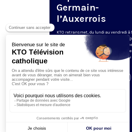
Germain-
l’Auxerrois
KTO retransmet, du lundi au vendredi à 
les vêpres en direct de Saint-Germain g
une technologie innovante : un système
captation multicaméra en direct total
automatisé, qui offre une réalisation au
près de la célébration.
Visiter la page de l'émission