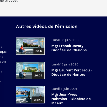
ne Grasset.
Autres vidéos de l'émission
Lundi 22 juin 2026
Mgr Franck Javary -
se
Diocèse de Châlons
26:17
haque
ne
 vie
Lundi 15 juin 2026
Mgr Laurent Percerou -
 ?
Diocèse de Nantes
26:06
n
Lundi 8 juin 2026
Mgr Jean-Yves
Nahmias - Diocèse de
24:40
Meaux