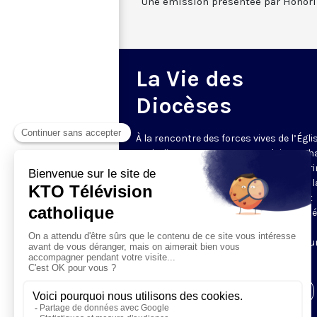
Une émission présentée par Honori
La Vie des
Diocèses
À la rencontre des forces vives de l’Égli
catholique en France et en Belgique. C
semaine, un évêque est reçu par Honori
Grasset pour remettre en perspective la
et l’actualité de son diocèse. Comment
l’Evangile est-il concrètement annoncé
Quelles sont les priorités pastorales ?
Reportages et interviews nourrissent u
échange franc et direct.
Visiter la page de l'émission