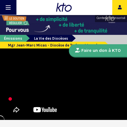
Contenu sponsorisé
Émissions
La Vie des Diocèses
Mgr Jean-Marc Micas - Diocèse de Tarbes et Lourdes
Faire un don à KTO