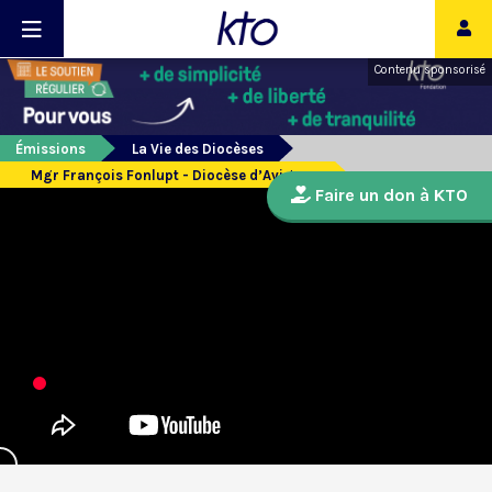
Contenu sponsorisé
Émissions
La Vie des Diocèses
Mgr François Fonlupt - Diocèse d’Avignon
Faire un don à KTO