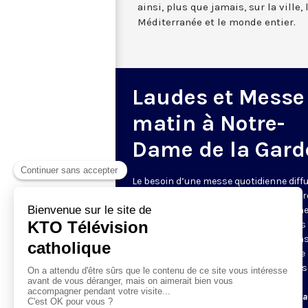
ainsi, plus que jamais, sur la ville,
Méditerranée et le monde entier.
Laudes et Messe
matin à Notre-
Dame de la Gard
Le besoin d’une messe quotidienne diff
la télévision a été exprimé d’une manièr
encore plus forte pendant le confinem
dans de nombreux pays francophones 
maintient depuis la reprise. KTO retran
en direct de la basilique Notre-Dame de 
Garde, à Marseille, les laudes et la mess
Le lundi à 7h25, la messe
Du mardi au samedi à 7h25, messe avec l