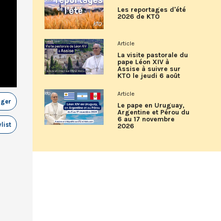
Les reportages d'été
2026 de KTO
Article
La visite pastorale du
pape Léon XIV à
Assise à suivre sur
KTO le jeudi 6 août
Article
ager
Le pape en Uruguay,
Argentine et Pérou du
6 au 17 novembre
list
2026