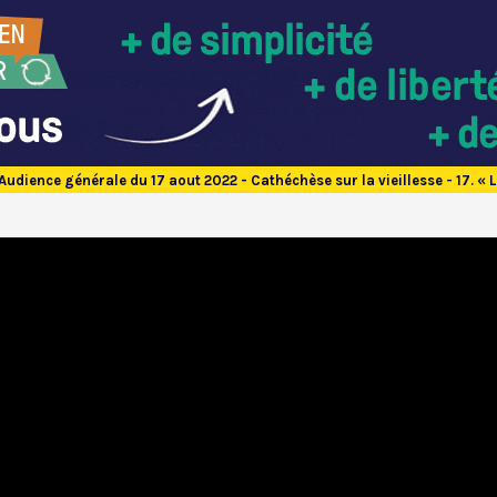
Audience générale du 17 aout 2022 - Cathéchèse sur la vieillesse - 17. « 