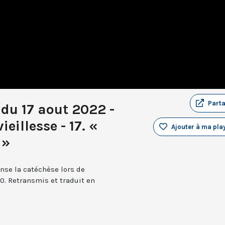
Part
du 17 aout 2022 -
eillesse - 17. «
Ajouter à ma play
 »
nse la catéchèse lors de
0. Retransmis et traduit en