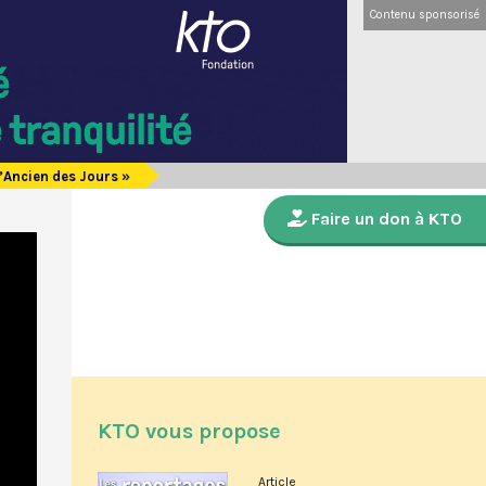
Contenu sponsorisé
L’Ancien des Jours »
Faire un don à KTO
KTO vous propose
Article