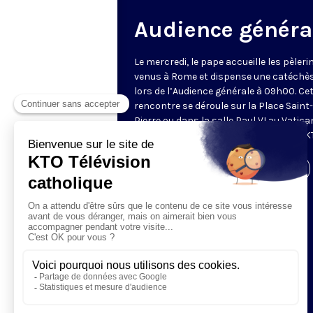
Audience généra
Le mercredi, le pape accueille les pèleri
venus à Rome et dispense une catéchè
lors de l’Audience générale à 09h00. Ce
rencontre se déroule sur la Place Saint-
Pierre ou dans la salle Paul VI au Vatica
Retransmise et traduite en direct par K
Visiter la page de l'émission