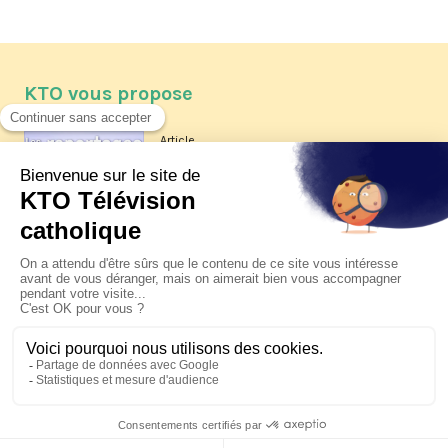
KTO vous propose
Article
Les reportages d'été 2026 de KTO
Article
La visite pastorale du pape Léon
XIV à Assise à suivre sur KTO le
jeudi 6 août
Article
Le pape en Uruguay, Argentine et
Pérou du 6 au 17 novembre 2026