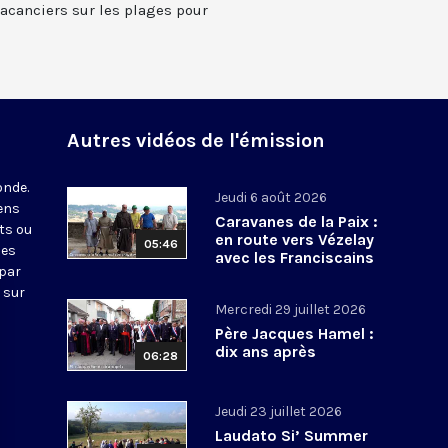
vacanciers sur les plages pour
Autres vidéos de l'émission
onde.
Jeudi 6 août 2026
iens
Caravanes de la Paix :
ts ou
en route vers Vézelay
05:46
nes
avec les Franciscains
 par
 sur
Mercredi 29 juillet 2026
Père Jacques Hamel :
dix ans après
06:28
Jeudi 23 juillet 2026
Laudato Si’ Summer