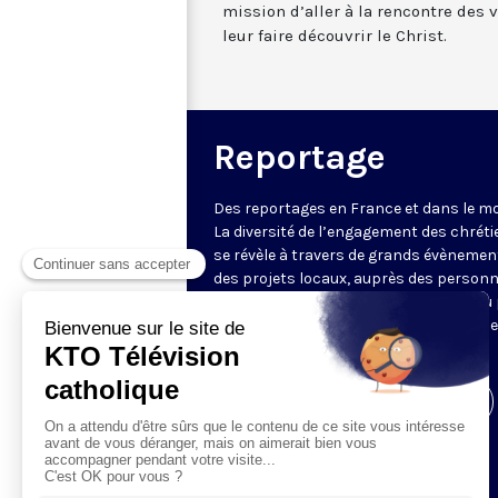
mission d’aller à la rencontre des 
leur faire découvrir le Christ.
Reportage
Des reportages en France et dans le m
La diversité de l’engagement des chrét
se révèle à travers de grands évènemen
des projets locaux, auprès des person
fragiles, au service du Bien commun ou
l’évangélisation. Un regard d’espérance
le monde.
Visiter la page de l'émission