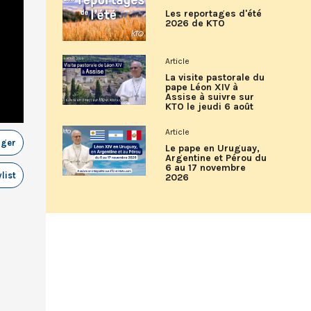
Les reportages d'été
2026 de KTO
Article
La visite pastorale du
pape Léon XIV à
Assise à suivre sur
KTO le jeudi 6 août
Article
ager
Le pape en Uruguay,
Argentine et Pérou du
6 au 17 novembre
list
2026