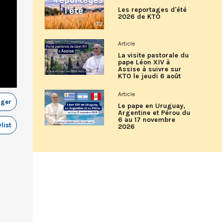
Les reportages d'été
2026 de KTO
Article
La visite pastorale du
pape Léon XIV à
Assise à suivre sur
KTO le jeudi 6 août
Article
ager
Le pape en Uruguay,
Argentine et Pérou du
6 au 17 novembre
list
2026