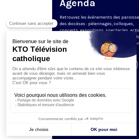
Agenda
Retrouvez les événements des paroisse
des diocèses : pèlerinages, colloques,
concerts, expositions, spectacles, acti
pour les enfants. Des rendez-vous part
en France sélectionnés par la rédactio
KTO.
Visiter la page de l'émission