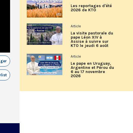
Les reportages d'été
2026 de KTO
Article
La visite pastorale du
pape Léon XIV à
Assise à suivre sur
KTO le jeudi 6 août
Article
ager
Le pape en Uruguay,
Argentine et Pérou du
6 au 17 novembre
list
2026