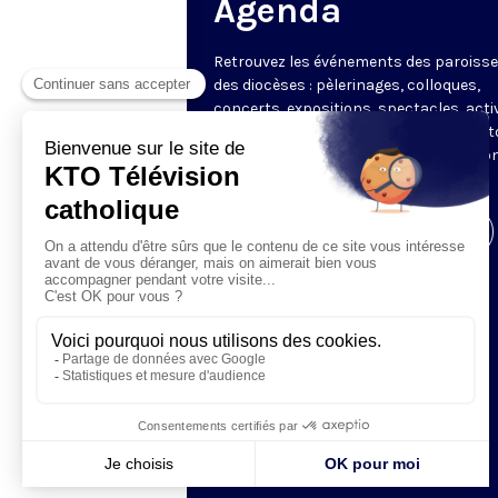
Agenda
Retrouvez les événements des paroisse
des diocèses : pèlerinages, colloques,
concerts, expositions, spectacles, acti
pour les enfants. Des rendez-vous part
en France sélectionnés par la rédactio
KTO.
Visiter la page de l'émission