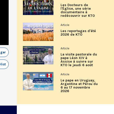
Les Docteurs de
l'Église, une série
documentaire à
redécouvrir sur KTO
Article
Les reportages d'été
2026 de KTO
Article
ager
La visite pastorale du
pape Léon XIV à
Assise à suivre sur
list
KTO le jeudi 6 août
Article
Le pape en Uruguay,
Argentine et Pérou du
6 au 17 novembre
2026