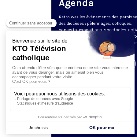
Agenda
Retrouvez les événements des paroisse
des diocèses : pèlerinages, colloques,
concerts, expositions, spectacles, acti
pour les enfants. Des rendez-vous part
en France sélectionnés par la rédactio
KTO.
Visiter la page de l'émission