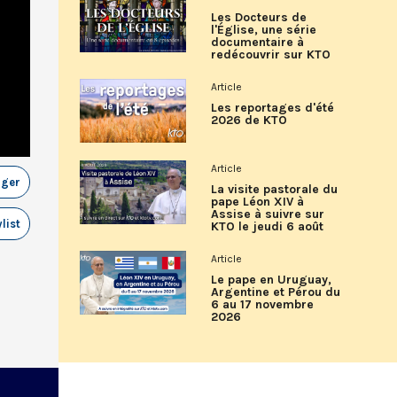
Les Docteurs de
l'Église, une série
documentaire à
redécouvrir sur KTO
Article
Les reportages d'été
2026 de KTO
Article
ager
La visite pastorale du
pape Léon XIV à
Assise à suivre sur
list
KTO le jeudi 6 août
Article
Le pape en Uruguay,
Argentine et Pérou du
6 au 17 novembre
2026